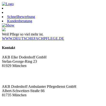
Schnellbewerbung
Kundenberatung
Weil Pflege so viel mehr ist.
WWW.DEUTSCHEFACHPFLEGE.DE
Kontakt
AKB Elke Dodenhoff GmbH
Stefan-George-Ring 23
81929 München
+49 89 45 20 55 10
info@akb-pflegedienst.de
AKB Dodenhoff Ambulanter Pflegedienst GmbH
Albert-Schweitzer-Straße 66
81735 München
+ 49 89 452 055 140