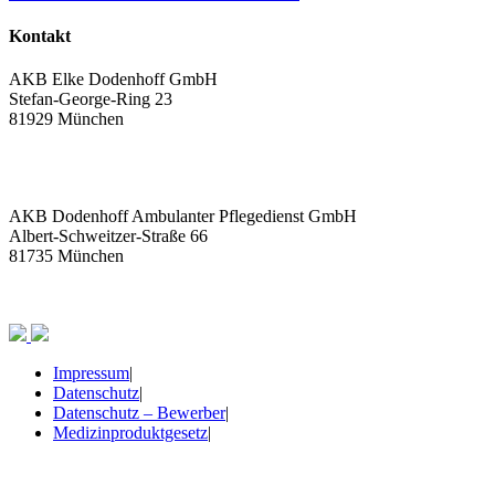
Kontakt
AKB Elke Dodenhoff GmbH
Stefan-George-Ring 23
81929 München
+49 89 45 20 55 10
info@akb-pflegedienst.de
AKB Dodenhoff Ambulanter Pflegedienst GmbH
Albert-Schweitzer-Straße 66
81735 München
+ 49 89 452 055 140
Impressum
|
Datenschutz
|
Datenschutz – Bewerber
|
Medizinproduktgesetz
|