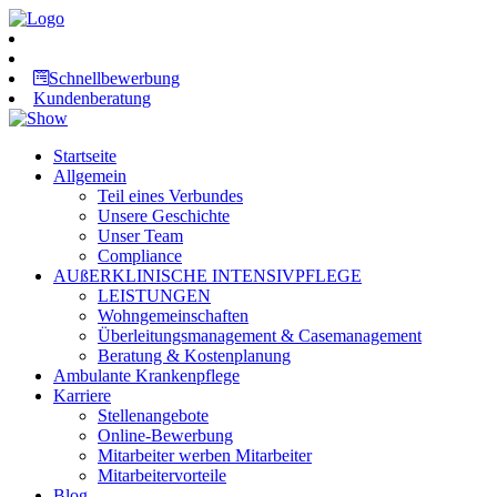
Schnellbewerbung
Kundenberatung
Startseite
Allgemein
Teil eines Verbundes
Unsere Geschichte
Unser Team
Compliance
AUßERKLINISCHE INTENSIVPFLEGE
LEISTUNGEN
Wohngemeinschaften
Überleitungsmanagement & Casemanagement
Beratung & Kostenplanung
Ambulante Krankenpflege
Karriere
Stellenangebote
Online-Bewerbung
Mitarbeiter werben Mitarbeiter
Mitarbeitervorteile
Blog